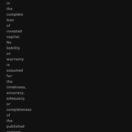
in
the
complete
loss
of
invested
capital.
No
liability
or
warranty
is
assumed
for
the
timeliness,
accuracy,
adequacy,
or
completeness
of
the
published
content,