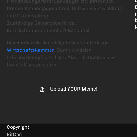
Firmenbuchgericht: Landesgericht Innsbruck
Unternehmensgegenstand: Softwareentwicklung
und IT-Consulting
Zuständige Gewerbebehörde:
Bezirkshauptmannschaft Kitzbühel
Hier findest du den obligatorischen Link zur
Wirtschaftskammer
. Damit wird der
Informationspflicht lt. § 5 Abs. 1 E-Commerce-
Gesetz Genüge getan.
Upload YOUR Meme!
Copyright
BitCon