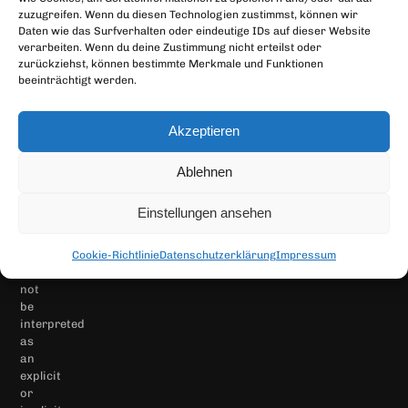
individual,
zuzugreifen. Wenn du diesen Technologien zustimmst, können wir
Dorfstraße 112
professional
Daten wie das Surfverhalten oder eindeutige IDs auf dieser Website
investment
verarbeiten. Wenn du deine Zustimmung nicht erteilst oder
A-6363 Westendorf
zurückziehst, können bestimmte Merkmale und Funktionen
advice.
beeinträchtigt werden.
office@BitCon.com
It
does
not
Akzeptieren
represent
a
recommendation
Ablehnen
to
buy
Einstellungen ansehen
or
sell
and
Cookie-Richtlinie
Datenschutzerklärung
Impressum
should
not
be
interpreted
as
an
explicit
or