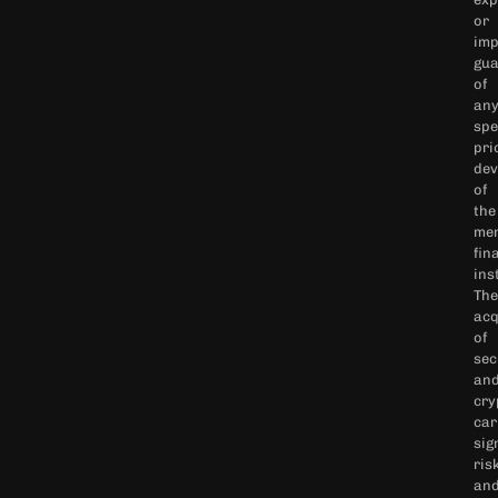
or
imp
gua
of
an
spe
pri
dev
of
the
men
fin
ins
The
acq
of
sec
an
cry
car
sig
ris
an