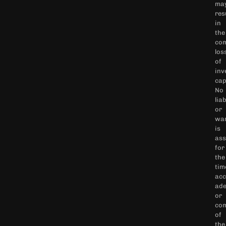
ma
res
in
the
com
los
of
inv
cap
No
liab
or
war
is
as
for
the
tim
acc
ade
or
com
of
the