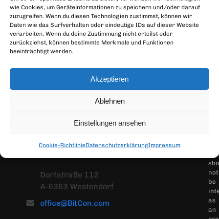
not
wie Cookies, um Geräteinformationen zu speichern und/oder darauf
con
zuzugreifen. Wenn du diesen Technologien zustimmst, können wir
ind
Daten wie das Surfverhalten oder eindeutige IDs auf dieser Website
pro
verarbeiten. Wenn du deine Zustimmung nicht erteilst oder
inv
zurückziehst, können bestimmte Merkmale und Funktionen
beeinträchtigt werden.
adv
It
do
Akzeptieren
not
rep
a
Ablehnen
re
to
MangoLila GmbH
Einstellungen ansehen
bu
or
Softwareentwicklung & IT-Consulting
sell
Cookie-Richtlinie
Datenschutzerklärung
Impressum
an
Michael Mitterer
/ Mike Mitterer
sho
not
Dorfstraße 112
be
A-6363 Westendorf
int
as
office@BitCon.com
an
exp